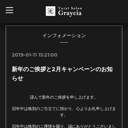
t
o
g
g
l
e
n
インフォメーション
a
v
i
g
2019-01-11 15:21:00
a
t
i
新年のご挨拶と2月キャンペーンのお知
o
n
らせ
謹んで新年のご挨拶を申し上げます。
旧年中は格別のご引立てに預かり、心よりお礼申し上げま
す。
旧年中は格別のご厚情を賜り、誠にありがとうございまし