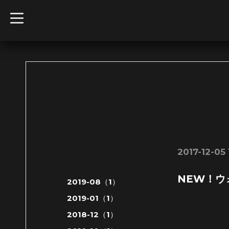
t
o
g
g
l
e
n
a
v
i
g
a
t
i
o
n
2017-12-05 
NEW！ウ
2019-08（1）
2019-01（1）
2018-12（1）