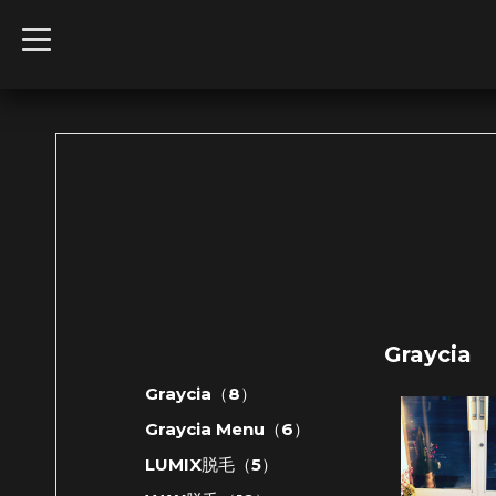
t
o
g
g
l
e
n
a
v
i
g
a
t
i
o
n
Graycia
Graycia（8）
Graycia Menu（6）
LUMIX脱毛（5）