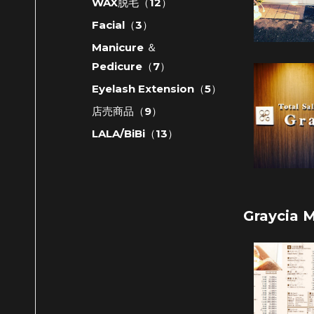
WAX脱毛（12）
Facial（3）
Manicure ＆
Pedicure（7）
Eyelash Extension（5）
店売商品（9）
LALA/BiBi（13）
Graycia 