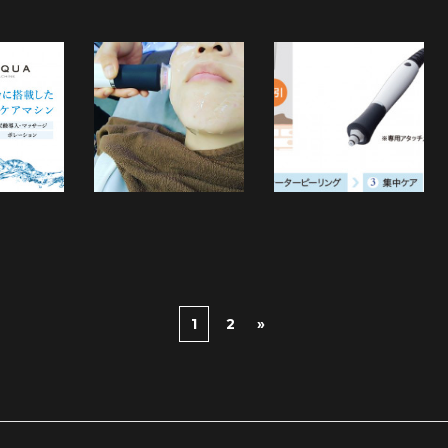
1
2
»