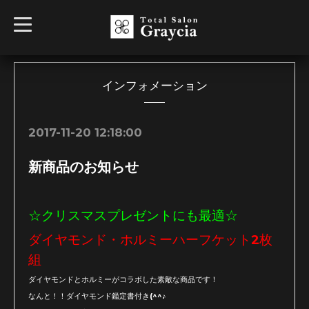
t
o
g
g
l
e
n
インフォメーション
a
v
i
g
2017-11-20 12:18:00
a
t
i
新商品のお知らせ
o
n
☆クリスマスプレゼントにも最適☆
ダイヤモンド・ホルミーハーフケット2枚
組
ダイヤモンドとホルミーがコラボした素敵な商品です！
なんと！！ダイヤモンド鑑定書付き(^^♪