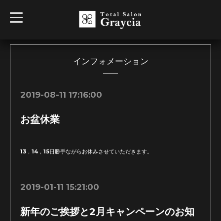
t
o
g
g
l
e
n
インフォメーション
a
v
i
g
2019-08-11 17:16:00
a
t
i
お盆休業
o
n
13，14，15日勝手ながらお休みさせていただきます。
2019-01-11 15:21:00
新年のご挨拶と2月キャンペーンのお知