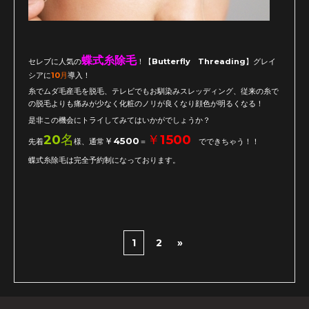
蝶式糸除毛
セレブに人気の
！【Butterfly Threading】グレイ
シアに
10月
導入！
糸でムダ毛産毛を脱毛、テレビでもお馴染みスレッディング、従来の糸で
の脱毛よりも痛みが少なく化粧のノリが良くなり顔色が明るくなる！
是非この機会にトライしてみてはいかがでしょうか？
20名
￥1500
￥4500
先着
様、通常
＝
でできちゃう！！
蝶式糸除毛は完全予約制になっております。
1
2
»