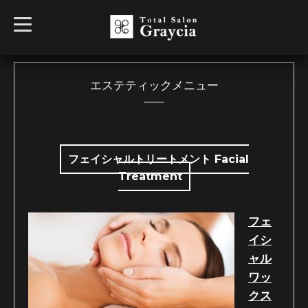
t
o
g
g
l
e
n
エステティックメニュー
a
v
i
g
a
t
i
フェイシャルトリートメント Facial
o
Treatment
n
フェ
イシ
ャル
ワッ
クス