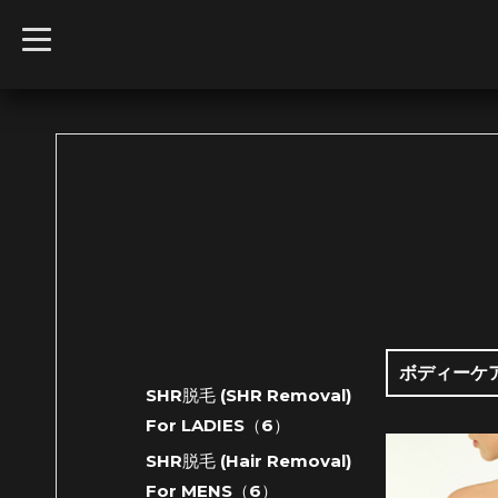
t
o
g
g
l
e
n
a
v
i
g
a
t
i
o
n
ボディーケアト
SHR脱毛 (SHR Removal)
For LADIES（6）
SHR脱毛 (Hair Removal)
For MENS（6）