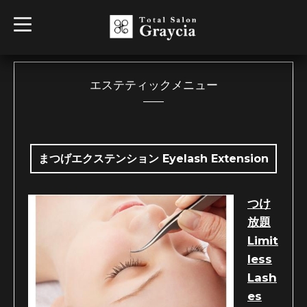
t
o
g
g
l
e
n
エステティックメニュー
a
v
i
g
a
t
i
まつげエクステンション Eyelash Extension
o
n
つけ
放題
Limit
less
Lash
es