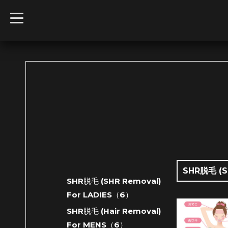
t
o
g
g
l
e
n
a
v
i
g
a
t
i
o
n
SHR脱毛 (S
SHR脱毛 (SHR Removal)
For LADIES（6）
SHR脱毛 (Hair Removal)
For MENS（6）