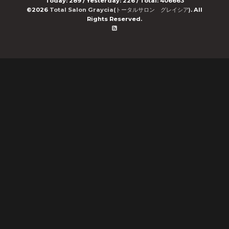
Today:
289
/ Yesterday:
226
/ Total:
406663
©2026
Total Salon Graycia(トータルサロン グレイシア)
. All
Rights Reserved.