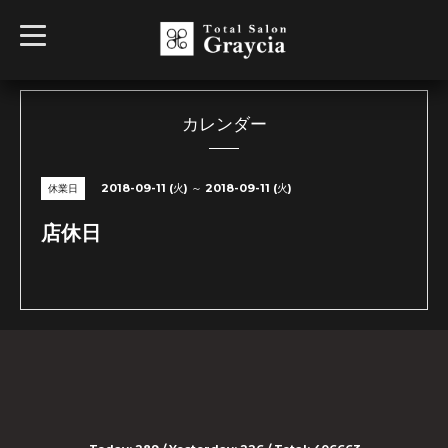
t
o
g
g
l
e
n
カレンダー
a
v
i
g
2018-09-11 (火) ～ 2018-09-11 (火)
休業日
a
t
i
店休日
o
n