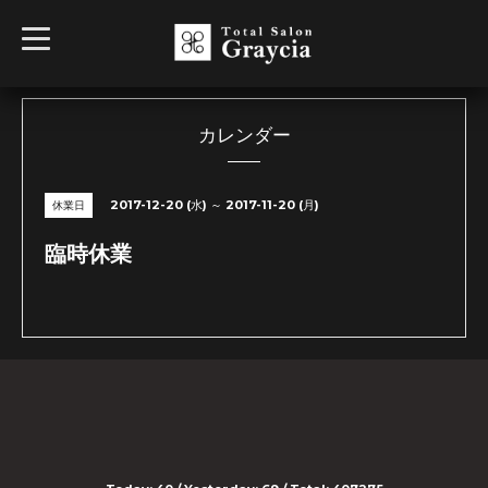
t
o
g
g
l
e
n
カレンダー
a
v
i
g
2017-12-20 (水) ～ 2017-11-20 (月)
休業日
a
t
i
臨時休業
o
n