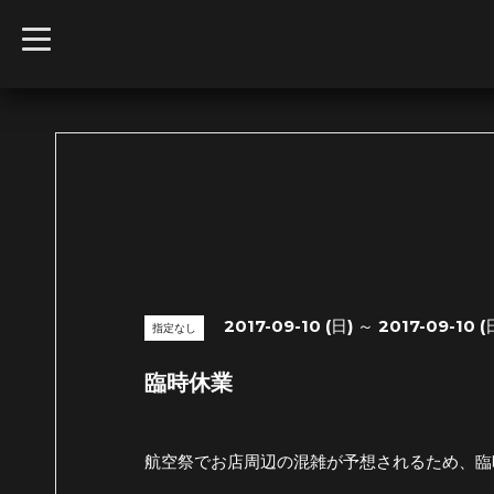
t
o
g
g
l
e
n
a
v
i
g
a
t
i
o
n
2017-09-10 (日) ～ 2017-09-10 (
指定なし
臨時休業
航空祭でお店周辺の混雑が予想されるため、臨