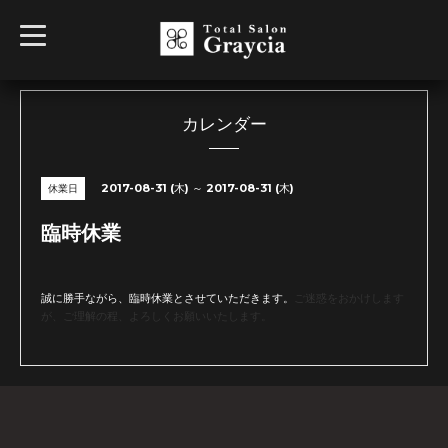
t
o
g
g
l
e
n
カレンダー
a
v
i
g
2017-08-31 (木) ～ 2017-08-31 (木)
休業日
a
t
i
臨時休業
o
n
誠に勝手ながら、臨時休業とさせていただきます。
ご迷惑をおかけします
が、ご理解の程、よろしくお願いいたします。