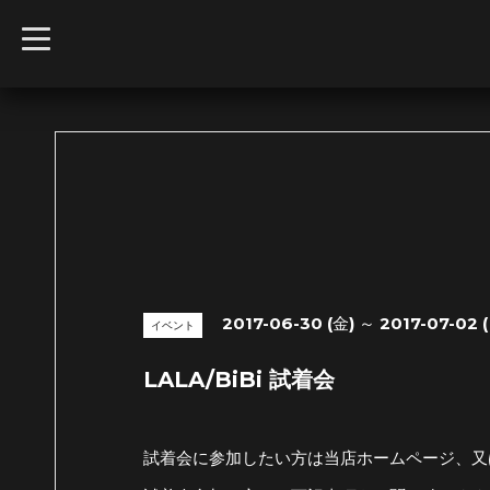
t
o
g
g
l
e
n
a
v
i
g
a
t
i
o
n
2017-06-30 (金) ～ 2017-07-02 
イベント
LALA/BiBi 試着会
試着会に参加したい方は当店ホームページ、又