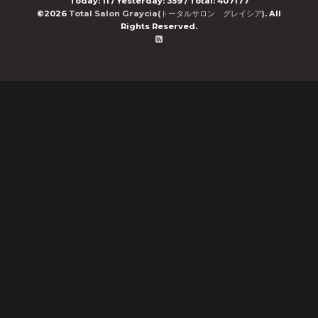
Today:
11
/ Yesterday:
359
/ Total:
407177
©2026
Total Salon Graycia(トータルサロン グレイシア)
. All
Rights Reserved.