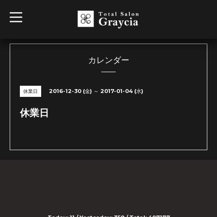
t
o
g
g
l
e
n
カレンダー
a
v
i
g
2016-12-30 (金) ～ 2017-01-04 (水)
休業日
a
t
i
休業日
o
n